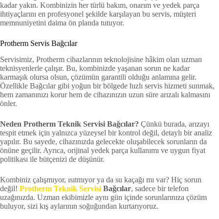
kadar yakın. Kombinizin her türlü bakım, onarım ve yedek parça
ihtiyaçlarını en profesyonel şekilde karşılayan bu servis, müşteri
memnuniyetini daima ön planda tutuyor.
Protherm Servis Bağcılar
Servisimiz, Protherm cihazlarının teknolojisine hâkim olan uzman
teknisyenlerle çalışır. Bu, kombinizde yaşanan sorun ne kadar
karmaşık olursa olsun, çözümün garantili olduğu anlamına gelir.
Özellikle Bağcılar gibi yoğun bir bölgede hızlı servis hizmeti sunmak,
hem zamanınızı korur hem de cihazınızın uzun süre arızalı kalmasını
önler.
Neden Protherm Teknik Servisi Bağcılar?
Çünkü burada, arızayı
tespit etmek için yalnızca yüzeysel bir kontrol değil, detaylı bir analiz
yapılır. Bu sayede, cihazınızda gelecekte oluşabilecek sorunların da
önüne geçilir. Ayrıca, orijinal yedek parça kullanımı ve uygun fiyat
politikası ile bütçenizi de düşünür.
Kombiniz çalışmıyor, ısıtmıyor ya da su kaçağı mı var? Hiç sorun
değil!
Protherm Teknik Servisi
Bağcılar
, sadece bir telefon
uzağınızda. Uzman ekibimizle aynı gün içinde sorunlarınıza çözüm
buluyor, sizi kış aylarının soğuğundan kurtarıyoruz.