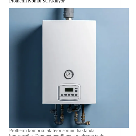
Protherm Kombi Su Akıtıyor
Protherm kombi su akıtıyor sorunu hakkında
konuşacağız. Emniyet ventili veya genleşme tankı