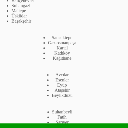
Bahçelievler
Sultangazi
Maltepe
Üsküdar
Başakşehir
Sancaktepe
Gaziosmanpaşa
Kartal
Kadıköy
Kağıthane
Avcılar
Esenler
Eyüp
Ataşehir
Beylikdüzü
Sultanbeyli
Fatih
Sarıyer
Tuzla