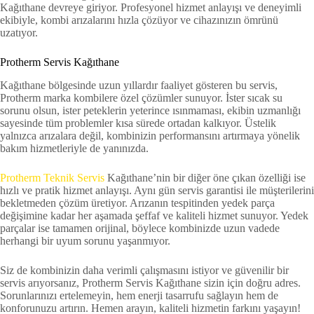
Kağıthane devreye giriyor. Profesyonel hizmet anlayışı ve deneyimli
ekibiyle, kombi arızalarını hızla çözüyor ve cihazınızın ömrünü
uzatıyor.
Protherm Servis Kağıthane
Kağıthane bölgesinde uzun yıllardır faaliyet gösteren bu servis,
Protherm marka kombilere özel çözümler sunuyor. İster sıcak su
sorunu olsun, ister peteklerin yeterince ısınmaması, ekibin uzmanlığı
sayesinde tüm problemler kısa sürede ortadan kalkıyor. Üstelik
yalnızca arızalara değil, kombinizin performansını artırmaya yönelik
bakım hizmetleriyle de yanınızda.
Protherm Teknik Servis
Kağıthane’nin bir diğer öne çıkan özelliği ise
hızlı ve pratik hizmet anlayışı. Aynı gün servis garantisi ile müşterilerini
bekletmeden çözüm üretiyor. Arızanın tespitinden yedek parça
değişimine kadar her aşamada şeffaf ve kaliteli hizmet sunuyor. Yedek
parçalar ise tamamen orijinal, böylece kombinizde uzun vadede
herhangi bir uyum sorunu yaşanmıyor.
Siz de kombinizin daha verimli çalışmasını istiyor ve güvenilir bir
servis arıyorsanız, Protherm Servis Kağıthane sizin için doğru adres.
Sorunlarınızı ertelemeyin, hem enerji tasarrufu sağlayın hem de
konforunuzu artırın. Hemen arayın, kaliteli hizmetin farkını yaşayın!