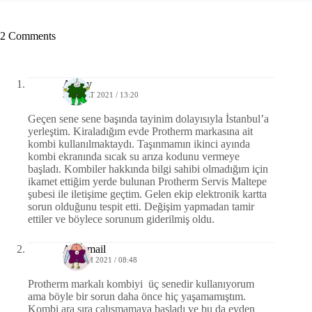
2 Comments
Atalay
20 MART 2021 / 13:20
Geçen sene sene başında tayinim dolayısıyla İstanbul’a
yerleştim. Kiraladığım evde Protherm markasına ait
kombi kullanılmaktaydı. Taşınmamın ikinci ayında
kombi ekranında sıcak su arıza kodunu vermeye
başladı. Kombiler hakkında bilgi sahibi olmadığım için
ikamet ettiğim yerde bulunan Protherm Servis Maltepe
şubesi ile iletişime geçtim. Gelen ekip elektronik kartta
sorun olduğunu tespit etti. Değişim yapmadan tamir
ettiler ve böylece sorunum giderilmiş oldu.
Ali İsmail
12 EKIM 2021 / 08:48
Protherm markalı kombiyi üç senedir kullanıyorum
ama böyle bir sorun daha önce hiç yaşamamıştım.
Kombi ara sıra çalışmamaya başladı ve bu da evden