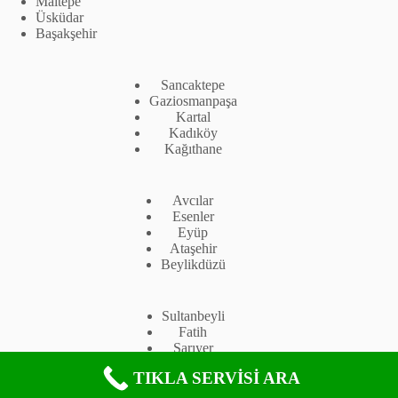
Maltepe
Üsküdar
Başakşehir
Sancaktepe
Gaziosmanpaşa
Kartal
Kadıköy
Kağıthane
Avcılar
Esenler
Eyüp
Ataşehir
Beylikdüzü
Sultanbeyli
Fatih
Sarıyer
Tuzla
TIKLA SERVİSİ ARA
Çekmeköy
Copyright © 2026 -
Protherm Servis İstanbul