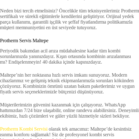
Neden bizi tercih etmelisiniz? Öncelikle tüm teknisyenlerimiz Protherm
sertifikalı ve sürekli eğitimlerle kendilerini geliştiriyor. Orijinal yedek
parça kullanımı, garantili işçilik ve şeffaf fiyatlandırma politikamızla
müşteri memnuniyetini en üst seviyede tutuyoruz.
Protherm Servis Maltepe
Periyodik bakımdan acil arıza müdahalesine kadar tüm kombi
sorunlarınızda yanınızdayız. Kışın ortasında kombinin arızalanması
mı? Endişelenmeyin! 40 dakika içinde kapınızdayız.
Maltepe’nin her noktasına hızlı servis imkanı sunuyoruz. Modern
cihazlarımız ve gelişmiş teknik ekipmanlarımızla sorunları kökünden
çözüyoruz. Kombinizin ömrünü uzatan bakım paketlerimiz ve uygun
fiyatlı servis seçeneklerimizle bütçenizi düşünüyoruz.
Müşterilerimizin güvenini kazanmak için çalışıyoruz. WhatsApp
hattımızdan 7/24 bize ulaşabilir, online randevu alabilirsiniz. Deneyimli
ekibimiz, hızlı çözümleri ve güler yüzlü hizmetiyle sizleri bekliyor.
Protherm Kombi Servisi
olarak tek amacımız: Maltepe’de kesintisiz
ısınma konforu sağlamak! Siz de profesyonel kombi servis