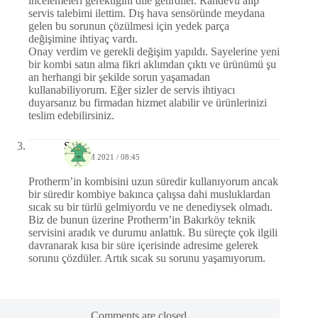
incelemeleri gerektiğini dile getirdiler. Randevu alıp
servis talebimi ilettim. Dış hava sensöründe meydana
gelen bu sorunun çözülmesi için yedek parça
değişimine ihtiyaç vardı.
Onay verdim ve gerekli değişim yapıldı. Sayelerine yeni
bir kombi satın alma fikri aklımdan çıktı ve ürünümü şu
an herhangi bir şekilde sorun yaşamadan
kullanabiliyorum. Eğer sizler de servis ihtiyacı
duyarsanız bu firmadan hizmet alabilir ve ürünlerinizi
teslim edebilirsiniz.
Şule
12 EKIM 2021 / 08:45
Protherm’in kombisini uzun süredir kullanıyorum ancak
bir süredir kombiye bakınca çalışsa dahi musluklardan
sıcak su bir türlü gelmiyordu ve ne denediysek olmadı.
Biz de bunun üzerine Protherm’in Bakırköy teknik
servisini aradık ve durumu anlattık. Bu süreçte çok ilgili
davranarak kısa bir süre içerisinde adresime gelerek
sorunu çözdüler. Artık sıcak su sorunu yaşamıyorum.
Comments are closed.